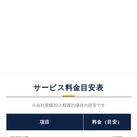
今後の展望
若手職員を次期リーダーに育て、
展望
将来の事業展開に活用。
サービス料金目安表
※会社規模20人程度の場合の目安です
項目
料金（目安）