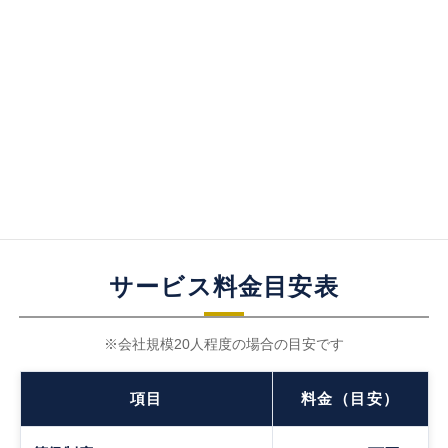
今後の展望
若手職員を次期リーダーに育て、
展望
将来の事業展開に活用。
サービス料金目安表
※会社規模20人程度の場合の目安です
項目
料金（目安）